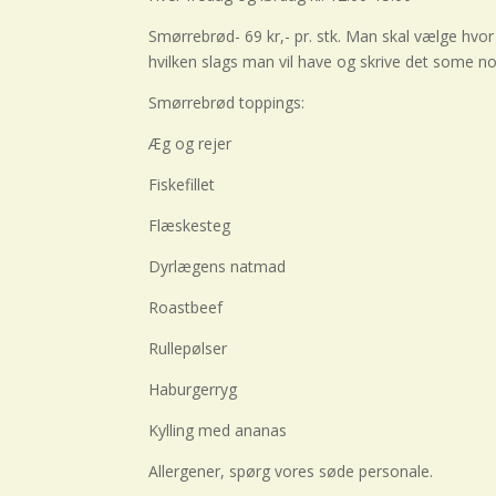
Smørrebrød- 69 kr,- pr. stk. Man skal vælge hvo
hvilken slags man vil have og skrive det some no
Smørrebrød toppings:
Æg og rejer
Fiskefillet
Flæskesteg
Dyrlægens natmad
Roastbeef
Rullepølser
Haburgerryg
Kylling med ananas
Allergener, spørg vores søde personale.