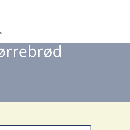
d
ørrebrød