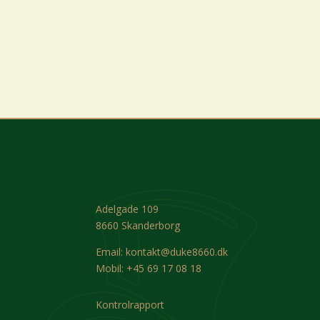
Adelgade 109
8660 Skanderborg
Email:
kontakt@duke8660.dk
Mobil:
+45 69 17 08 18
Kontrolrapport