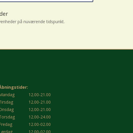
der
enheder på nuværende tidspunkt.
Åbningstider:
Mandag
12.00-21.00
Tirsdag
12.00-21.00
Onsdag
12.00-21.00
Torsdag
12.00-24.00
Fredag
12.00-02.00
Lørdag
12.00-02.00