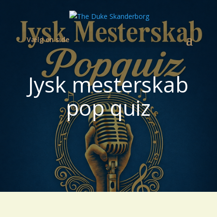
Vælg en side
Jysk mesterskab
pop quiz