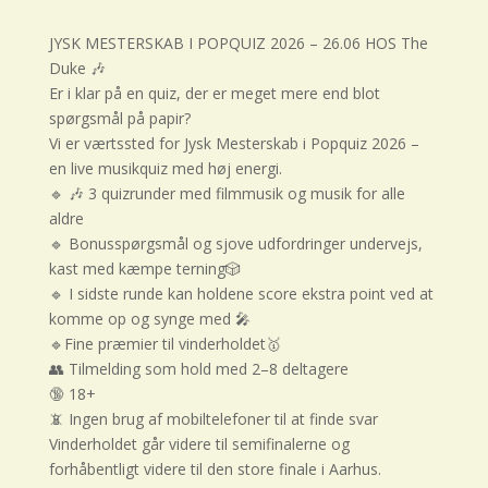
JYSK MESTERSKAB I POPQUIZ 2026 – 26.06 HOS The
Duke 🎶
Er i klar på en quiz, der er meget mere end blot
spørgsmål på papir?
Vi er værtssted for Jysk Mesterskab i Popquiz 2026 –
en live musikquiz med høj energi.
🔹 🎶 3 quizrunder med filmmusik og musik for alle
aldre
🔹 Bonusspørgsmål og sjove udfordringer undervejs,
kast med kæmpe terning🎲
🔹 I sidste runde kan holdene score ekstra point ved at
komme op og synge med 🎤
🔹Fine præmier til vinderholdet🥇
👥 Tilmelding som hold med 2–8 deltagere
🔞 18+
📵 Ingen brug af mobiltelefoner til at finde svar
Vinderholdet går videre til semifinalerne og
forhåbentligt videre til den store finale i Aarhus.