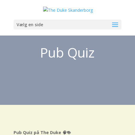
Vælg en side
Pub Quiz
Pub Quiz på The Duke 🧠🍻