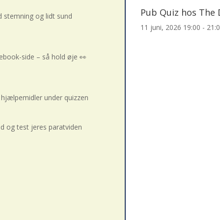
Pub Quiz hos The
d stemning og lidt sund
11 juni, 2026
19:00 - 21:
ebook-side – så hold øje 👀
ke hjælpemidler under quizzen
d og test jeres paratviden