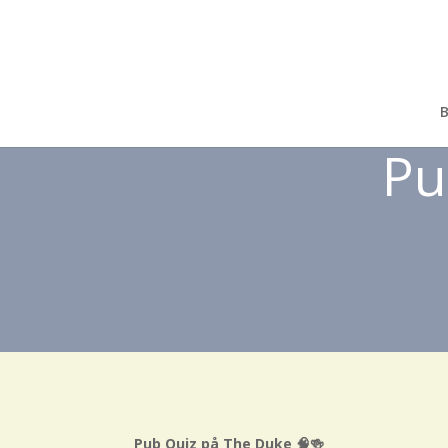
B
Pu
Pub Quiz på The Duke 🧠🍻