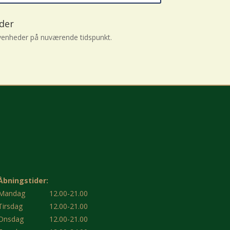
der
enheder på nuværende tidspunkt.
Åbningstider:
Mandag
12.00-21.00
Tirsdag
12.00-21.00
Onsdag
12.00-21.00