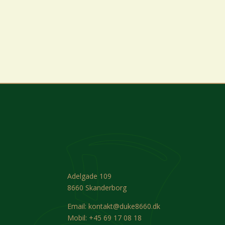
Adelgade 109
8660 Skanderborg
Email:
kontakt@duke8660.dk
Mobil:
+45 69 17 08 18